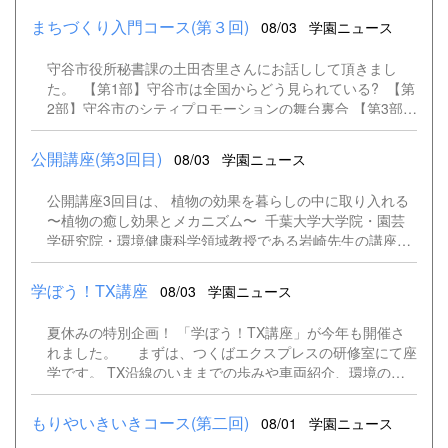
まちづくり入門コース(第３回)
08/03
学園ニュース
守谷市役所秘書課の土田杏里さんにお話しして頂きまし
た。 【第1部】守谷市は全国からどう見られている? 【第
2部】守谷市のシティプロモーションの舞台裏合 【第3部】
グループワーク: 守谷の「本当の良さ」を再確認 【第4部】
まとめ: 市民一人ひとりが「守谷の顔」 守谷市のスローガ
公開講座(第3回目)
08/03
学園ニュース
ン 「住まうまち・守谷」 まちへの想いや意欲を持つ人が
増え続けていることから、継続して事業を実施していく。
公開講座3回目は、 植物の効果を暮らしの中に取り入れる
市民の守谷市に対する推奨意欲を高めることで、まちへの
〜植物の癒し効果とメカニズム〜 千葉大学大学院・園芸
参加意欲、まちへの感謝が生まれ、 プロモーションだけに
学研究院・環境健康科学領域教授である岩崎先生の講座で
とどまらない持続可能なまちを育てる効果も生み出してい
した。 環境健康学とは、学際分野(異なる専門を複合し
きたい。 ・もりやPR社 ・ぼく、こじゅまる絵本 ・こじゅ
た学問分野)で、緑と健康を研究しているそうです。 植物
まる絵本動画作成 こじゅまる絵本動画のDVDを流して鑑賞
学ぼう！TX講座
08/03
学園ニュース
の療法的効果に関する研究、医療福祉施設の緑化に関する
しました。 守谷の「本当の良さ」を再確認 「最近、守谷
研究、緑地福祉・人と植物の関わりに関する研究をされて
で心が動いた瞬間」などのテーマで学生同士でコミュニケ
夏休みの特別企画！ 「学ぼう！TX講座」が今年も開催さ
います。 ストレスは人との関わりで生まれ、ストレス解
ーション ホワイトボードに気軽にメモ 守谷市から、こじ
れました。 まずは、つくばエクスプレスの研修室にて座
消も人との関わり、その社会的健康に緑が関わっているの
ゅまるキャラクターのボールペンとティッシュを皆さんに
学です。 TX沿線のいままでの歩みや車両紹介、環境の配
だそう。 人は植物を共生することで健康に暮らせる、人
プレゼント！
慮などを学び、クイズも出題されました。 座学終了後
間は自然を好む性質があり、自然の近くにいることで心身
はお楽しみの車両基地へ。 TX講座の参加者だけが乗る特
ともにリラックスできる「バイオフィリア理論」。 それに
もりやいきいきコース(第二回)
08/01
学園ニュース
別列車です。 いつもとは違う線路を進んでいく様子に参加
いち早く注目したのが、心地よい暮らしを提案する建築関