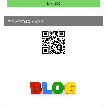
行いました。前回の宿題である「わたしができる まちそだ
もっと見る
一杯になりました。「イタリアの都市と田園」が守谷市と
て はじめの一歩」について各自で考えたアイデアを付箋に
どう関わるのか、興味津々でした。 「イタリアへ行っ
記入し、グループ内で持ち寄った付箋の中から似た意見や
たことがある人は？」との司会者からの質問に、参加者の
親和性の高いアイデアを分類（グルーピング）しながら、
3分の１ほどの手が挙がりました。行ったことのある人が
意見を集約していきました。 ワークの途中には木下先生
スマホの方はこちらから
そのイタリアの話を聞きたい、というマインドに私も共感
も各テーブルをまわり、受講生の輪に加わって一緒に付箋
しました。あの歴史的で牧歌的でしゃれた雰囲気の風景は
を並び替える場面も！先生からのリアルなアドバイスも飛
どのように生まれ、今現在どのように発展しているのか、
び出し、どのグループも終始にぎやかで活発な意見交換が
知りたいと思うのは当然です。これからイタリアに行こう
行われていました。 ワーク終了後は、各グループ...
かと思っている人はなおさら関心が高かったでしょう。
そんな公開講座で出てきたキーワードは「テリトーリ
オ」でした。英語のテリトリー、日本語でも領域、地域、
縄張りといった言葉に類似します。しかし、イタリアでの
多くの風景画像、更には現地調査に基づく研究データなど
を見ていくうちに、「テリトーリオ」はちょっと違うな、
と気づき始めました。単なる領域を指すのではなく、風土
や歴史、そ...