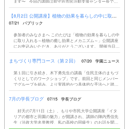
ます〜 今回の講師は前守谷市民活動支援センター長で、
イデア出しのための基本的な方法です。 本日のお題は『も
山百合グラブ会長の高木保さんです。 皆さんはどんな
りやのまちづくりに必要なこと』です。 次に＜KJ法＞
街に住みたいですか❓️ きれいで住みやすい街ですか？
川喜田二郎氏が考案した方法です。 先ほど出たアイデア出
【8月2日 公開講座】植物の効果を暮らしの中に取り入れる～植物の...
地域のゴミ拾い活動は月一回、20年前から実施されている
しの中で、似た「声」を重ね合わせます。 本日はここま
07/21
パブリック
そうです。 安全で安心な街ですか？ 「防犯警戒パトロー
で。 その後はグループに分けて見出しをつけます。 最終
ル中」のカードを每年町内全戸に配布しています。 月2回
的に図式化します。 続きは、自主ゼミ（先生は参加せず
参加者のみなさまへ このたびは「植物の効果を暮らしの中
の防犯パトロールは毎回時間を変えて実施。 いざとなる
ゼミ生のみでおこなう）で進める予定です。 研究の方法
に取り入れる～植物の癒し効果とメカニズム～」公開講座
と消火器が使えないことがあるので、何度も訓練する事が
を学んで、今後に生かせていけそうですね
にお申込みいただき、ありがとうございます。 開催当日
大切。 今日からできる活動 自分のためではなく、誰か
は、駐車場の混雑が予想されます。駐車台数に限りがある
のために！ 講義の後、受講生の皆さんに三種類のポスト
ため、ご来場の際はできるだけ公共交通機関をご利用くだ
イットを配布し「質問」「感想」「意見」を書いていただ
まちづくり専門コース（第２回）
07/20
学園ニュース
さい。また、お車でお越しの際は、乗り合わせにご協力い
き、ホワイトボードに貼りました。 質問に一つひとつ丁
ただけますと幸いです。 ご不便をおかけしますが、ご理解
寧に答える高木さん あまりにも多くの質問があったの
第１回に引き続き、木下勇先生の講義「住民主体のまちづ
とご協力をお願いいたします。
で、次回の講義時に質問への回答を配布予定となりまし
くりとしてのワークショップ」です。前回と同じメンバー
た。
でグループを組み、より実践的かつ具体的な手法へと踏み
込んだプログラムとなりました。 前半は、ワークショッ
プを円滑に進行するための役割分担や、木下先生が手掛け
7月の学長ブログ
07/15
学長ブログ
た3つのまちづくり事例を学ぶ講義からスタート。なかで
も、先生が現在お住まいの築160年以上の古民家を舞台に
好天の7月11日（土）、もりや市民大学公開講座「イタ
した、多くの人を巻き込む多彩な活動紹介では、そのリア
リアの都市と田園の魅力」が開講され、講師の陣内秀信先
ルな展開に皆さんが熱心に聞き入っていました。 後半
生（法政大学名誉教授、私の高校の同級生）のお話を聞き
は、講義での学びをさっそく実践に移すグループワークを
ました。市民交流プラザ市民ギャラリーは予約の受講者で