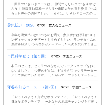
している子供達はワクワクが止まらなそう！ 車両基地で
係者。 都会の中に植物を配置して森を作ったり、芝生広場
二回目のいきいきコースは、 仲間づくりレクで“もりや”が
は、列車の洗浄体験や非情通知器を押してみたり、運転席
を作ったり、確かにビルの合間や屋上に多くの植物を見る
ろう！ 健康運動指導士でもりや市民大学の運営委員でもあ
に座って車内アナウンスなどを体験しました。 TXにつ
ことができる場所が増えています。 何故、植物と関わる
る大月先生の講座でした。 まずは、いきいきコースのテ
いてたくさん学べ、貴重な体験ができた子供達のうれしそ
とストレスが減るのか？科学的なエビデンスの元に説明を
ーマに沿って、健康・暮らし・食・地域を通してのいきい
うな笑顔で運営委員一同も思わず笑顔。つくばエクスプレ
してくださいました。 また、園芸療法の具体的も聞かせて
き暮らすというお話。 話はほどほどに、今回はたくさん
スの職員さんに感謝です。 ありがとうございました！
暑気払い 2026
07/31
友の会ニュース
いただき、育てるだけでなく収穫する大切さも知りま...
体を使う講座です。からだとあたまを使って、仲間と一緒
にコミュケーションを取りながら“もりや”がりましょう！
今年も暑気払いはいつものお店で 参加者には事前にメイ
筑波大学の大藏先生が考案した、マットスをみんなで体
ンディッシュとデザートを決めてもらい、ランチタイムの
験しました。 体だけでなく頭も使い、同じチームの仲間と
混雑を解消 いつも自分がオーダーしたものを忘れてしまう
コミュケーションを取りながら、和気あいあいと、また真
ので（笑）受付にて注文した品のメモをお渡し。 野菜い
剣にマットスに挑戦していました。 重さが違うボー
っぱいのオルトラーナ 今回もクジ引きで決まっ
ル。みなさん、上手に投げています！ 優勝チームには大
市民科学ゼミ（第５回）
07/25
学園ニュース
た席に座り、いろいろな話題に花が咲きました
月先生作の金メダル！ 時間いっぱい、受講生も運営委員も
楽しみ、大いに“もりや”がった講座になりました！
本日のゼミは、ゼミ生のみなさんでワークショップをおこ
ないました。 今後のゼミは、ゼミ生がファシリテーター
として進めていきます。 したがって、ファシリテーション
のコツについて学びました。 ・ゆっくりはっきり話す。相
手に自分の声を届ける。 ・全体に目配りをしながら、穏や
守谷を知るコース （第2回）
07/23
学園ニュース
かな表情で。 ・アイスブレーキングも必要に応じておこな
う。 ・ワークショップの目的やねらいを明確に伝える。
「やってみよう！身近なボランティア」 「やってみよう！
・シェアリングと総括をしっかりおこなう。 さて、ワー
身近なボランティア」 〜あなたの地域チャレンジを応援し
クショップです！ まずは、＜ブレインストーミング＞ ア