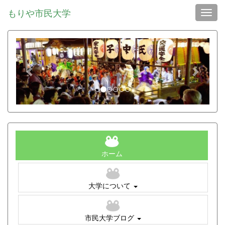
もりや市民大学
Toggl
p
n
r
e
e
x
v
t
i
o
u
s
ホーム
大学について
市民大学ブログ