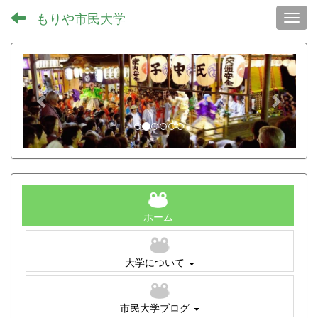
もりや市民大学
Toggl
p
n
r
e
e
x
v
t
i
o
u
s
ホーム
大学について
市民大学ブログ