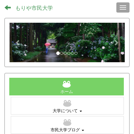
もりや市民大学
Toggl
p
n
r
e
e
x
v
t
i
o
u
s
ホーム
大学について
市民大学ブログ