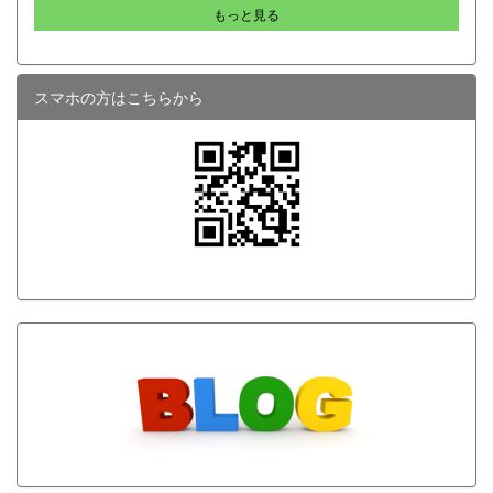
行いました。前回の宿題である「わたしができる まちそだ
もっと見る
一杯になりました。「イタリアの都市と田園」が守谷市と
て はじめの一歩」について各自で考えたアイデアを付箋に
どう関わるのか、興味津々でした。 「イタリアへ行っ
記入し、グループ内で持ち寄った付箋の中から似た意見や
たことがある人は？」との司会者からの質問に、参加者の
親和性の高いアイデアを分類（グルーピング）しながら、
3分の１ほどの手が挙がりました。行ったことのある人が
意見を集約していきました。 ワークの途中には木下先生
スマホの方はこちらから
そのイタリアの話を聞きたい、というマインドに私も共感
も各テーブルをまわり、受講生の輪に加わって一緒に付箋
しました。あの歴史的で牧歌的でしゃれた雰囲気の風景は
を並び替える場面も！先生からのリアルなアドバイスも飛
どのように生まれ、今現在どのように発展しているのか、
び出し、どのグループも終始にぎやかで活発な意見交換が
知りたいと思うのは当然です。これからイタリアに行こう
行われていました。 ワーク終了後は、各グループ...
かと思っている人はなおさら関心が高かったでしょう。
そんな公開講座で出てきたキーワードは「テリトーリ
オ」でした。英語のテリトリー、日本語でも領域、地域、
縄張りといった言葉に類似します。しかし、イタリアでの
多くの風景画像、更には現地調査に基づく研究データなど
を見ていくうちに、「テリトーリオ」はちょっと違うな、
と気づき始めました。単なる領域を指すのではなく、風土
や歴史、そ...