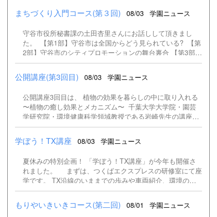
まちづくり入門コース(第３回)
08/03
学園ニュース
守谷市役所秘書課の土田杏里さんにお話しして頂きまし
た。 【第1部】守谷市は全国からどう見られている? 【第
2部】守谷市のシティプロモーションの舞台裏合 【第3部】
グループワーク: 守谷の「本当の良さ」を再確認 【第4部】
まとめ: 市民一人ひとりが「守谷の顔」 守谷市のスローガ
公開講座(第3回目)
08/03
学園ニュース
ン 「住まうまち・守谷」 まちへの想いや意欲を持つ人が
増え続けていることから、継続して事業を実施していく。
公開講座3回目は、 植物の効果を暮らしの中に取り入れる
市民の守谷市に対する推奨意欲を高めることで、まちへの
〜植物の癒し効果とメカニズム〜 千葉大学大学院・園芸
参加意欲、まちへの感謝が生まれ、 プロモーションだけに
学研究院・環境健康科学領域教授である岩崎先生の講座で
とどまらない持続可能なまちを育てる効果も生み出してい
した。 環境健康学とは、学際分野(異なる専門を複合し
きたい。 ・もりやPR社 ・ぼく、こじゅまる絵本 ・こじゅ
た学問分野)で、緑と健康を研究しているそうです。 植物
まる絵本動画作成 こじゅまる絵本動画のDVDを流して鑑賞
学ぼう！TX講座
08/03
学園ニュース
の療法的効果に関する研究、医療福祉施設の緑化に関する
しました。 守谷の「本当の良さ」を再確認 「最近、守谷
研究、緑地福祉・人と植物の関わりに関する研究をされて
で心が動いた瞬間」などのテーマで学生同士でコミュニケ
夏休みの特別企画！ 「学ぼう！TX講座」が今年も開催さ
います。 ストレスは人との関わりで生まれ、ストレス解
ーション ホワイトボードに気軽にメモ 守谷市から、こじ
れました。 まずは、つくばエクスプレスの研修室にて座
消も人との関わり、その社会的健康に緑が関わっているの
ゅまるキャラクターのボールペンとティッシュを皆さんに
学です。 TX沿線のいままでの歩みや車両紹介、環境の配
だそう。 人は植物を共生することで健康に暮らせる、人
プレゼント！
慮などを学び、クイズも出題されました。 座学終了後
間は自然を好む性質があり、自然の近くにいることで心身
はお楽しみの車両基地へ。 TX講座の参加者だけが乗る特
ともにリラックスできる「バイオフィリア理論」。 それに
もりやいきいきコース(第二回)
08/01
学園ニュース
別列車です。 いつもとは違う線路を進んでいく様子に参加
いち早く注目したのが、心地よい暮らしを提案する建築関