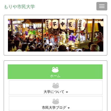
もりや市民大学
Toggl
p
n
r
e
e
x
v
t
i
o
u
s
ホーム
大学について
市民大学ブログ