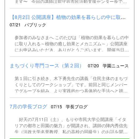
ます〜 今回の講師は前守谷市民活動支援センター長で、
イデア出しのための基本的な方法です。 本日のお題は『も
山百合グラブ会長の高木保さんです。 皆さんはどんな
りやのまちづくりに必要なこと』です。 次に＜KJ法＞
街に住みたいですか❓️ きれいで住みやすい街ですか？
川喜田二郎氏が考案した方法です。 先ほど出たアイデア出
【8月2日 公開講座】植物の効果を暮らしの中に取り入れる～植物の...
地域のゴミ拾い活動は月一回、20年前から実施されている
しの中で、似た「声」を重ね合わせます。 本日はここま
07/21
パブリック
そうです。 安全で安心な街ですか？ 「防犯警戒パトロー
で。 その後はグループに分けて見出しをつけます。 最終
ル中」のカードを每年町内全戸に配布しています。 月2回
的に図式化します。 続きは、自主ゼミ（先生は参加せず
参加者のみなさまへ このたびは「植物の効果を暮らしの中
の防犯パトロールは毎回時間を変えて実施。 いざとなる
ゼミ生のみでおこなう）で進める予定です。 研究の方法
に取り入れる～植物の癒し効果とメカニズム～」公開講座
と消火器が使えないことがあるので、何度も訓練する事が
を学んで、今後に生かせていけそうですね
にお申込みいただき、ありがとうございます。 開催当日
大切。 今日からできる活動 自分のためではなく、誰か
は、駐車場の混雑が予想されます。駐車台数に限りがある
のために！ 講義の後、受講生の皆さんに三種類のポスト
ため、ご来場の際はできるだけ公共交通機関をご利用くだ
イットを配布し「質問」「感想」「意見」を書いていただ
まちづくり専門コース（第２回）
07/20
学園ニュース
さい。また、お車でお越しの際は、乗り合わせにご協力い
き、ホワイトボードに貼りました。 質問に一つひとつ丁
ただけますと幸いです。 ご不便をおかけしますが、ご理解
寧に答える高木さん あまりにも多くの質問があったの
第１回に引き続き、木下勇先生の講義「住民主体のまちづ
とご協力をお願いいたします。
で、次回の講義時に質問への回答を配布予定となりまし
くりとしてのワークショップ」です。前回と同じメンバー
た。
でグループを組み、より実践的かつ具体的な手法へと踏み
込んだプログラムとなりました。 前半は、ワークショッ
プを円滑に進行するための役割分担や、木下先生が手掛け
7月の学長ブログ
07/15
学長ブログ
た3つのまちづくり事例を学ぶ講義からスタート。なかで
も、先生が現在お住まいの築160年以上の古民家を舞台に
好天の7月11日（土）、もりや市民大学公開講座「イタ
した、多くの人を巻き込む多彩な活動紹介では、そのリア
リアの都市と田園の魅力」が開講され、講師の陣内秀信先
ルな展開に皆さんが熱心に聞き入っていました。 後半
生（法政大学名誉教授、私の高校の同級生）のお話を聞き
は、講義での学びをさっそく実践に移すグループワークを
ました。市民交流プラザ市民ギャラリーは予約の受講者で