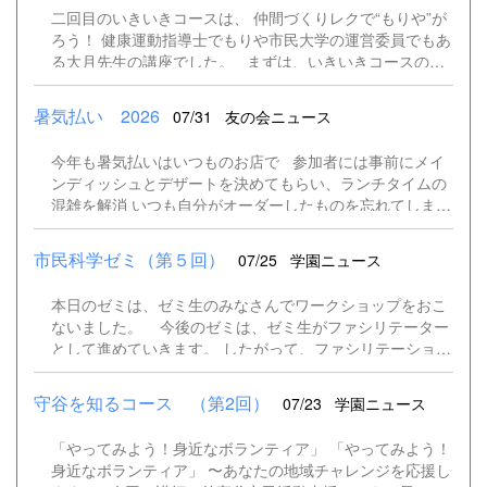
している子供達はワクワクが止まらなそう！ 車両基地で
係者。 都会の中に植物を配置して森を作ったり、芝生広場
二回目のいきいきコースは、 仲間づくりレクで“もりや”が
は、列車の洗浄体験や非情通知器を押してみたり、運転席
を作ったり、確かにビルの合間や屋上に多くの植物を見る
ろう！ 健康運動指導士でもりや市民大学の運営委員でもあ
に座って車内アナウンスなどを体験しました。 TXにつ
ことができる場所が増えています。 何故、植物と関わる
る大月先生の講座でした。 まずは、いきいきコースのテ
いてたくさん学べ、貴重な体験ができた子供達のうれしそ
とストレスが減るのか？科学的なエビデンスの元に説明を
ーマに沿って、健康・暮らし・食・地域を通してのいきい
うな笑顔で運営委員一同も思わず笑顔。つくばエクスプレ
してくださいました。 また、園芸療法の具体的も聞かせて
き暮らすというお話。 話はほどほどに、今回はたくさん
スの職員さんに感謝です。 ありがとうございました！
暑気払い 2026
07/31
友の会ニュース
いただき、育てるだけでなく収穫する大切さも知りま...
体を使う講座です。からだとあたまを使って、仲間と一緒
にコミュケーションを取りながら“もりや”がりましょう！
今年も暑気払いはいつものお店で 参加者には事前にメイ
筑波大学の大藏先生が考案した、マットスをみんなで体
ンディッシュとデザートを決めてもらい、ランチタイムの
験しました。 体だけでなく頭も使い、同じチームの仲間と
混雑を解消 いつも自分がオーダーしたものを忘れてしまう
コミュケーションを取りながら、和気あいあいと、また真
ので（笑）受付にて注文した品のメモをお渡し。 野菜い
剣にマットスに挑戦していました。 重さが違うボー
っぱいのオルトラーナ 今回もクジ引きで決まっ
ル。みなさん、上手に投げています！ 優勝チームには大
市民科学ゼミ（第５回）
07/25
学園ニュース
た席に座り、いろいろな話題に花が咲きました
月先生作の金メダル！ 時間いっぱい、受講生も運営委員も
楽しみ、大いに“もりや”がった講座になりました！
本日のゼミは、ゼミ生のみなさんでワークショップをおこ
ないました。 今後のゼミは、ゼミ生がファシリテーター
として進めていきます。 したがって、ファシリテーション
のコツについて学びました。 ・ゆっくりはっきり話す。相
手に自分の声を届ける。 ・全体に目配りをしながら、穏や
守谷を知るコース （第2回）
07/23
学園ニュース
かな表情で。 ・アイスブレーキングも必要に応じておこな
う。 ・ワークショップの目的やねらいを明確に伝える。
「やってみよう！身近なボランティア」 「やってみよう！
・シェアリングと総括をしっかりおこなう。 さて、ワー
身近なボランティア」 〜あなたの地域チャレンジを応援し
クショップです！ まずは、＜ブレインストーミング＞ ア