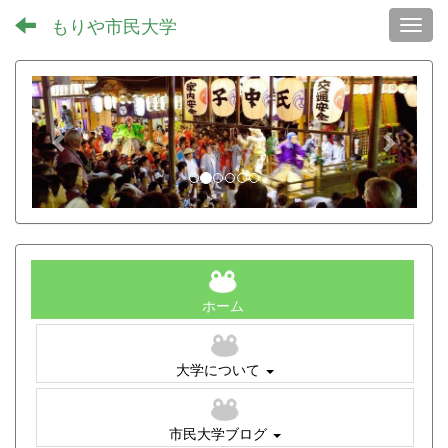
もりや市民大学
Toggl
p
n
r
e
e
x
v
t
i
o
u
s
ホーム
大学について
市民大学ブログ