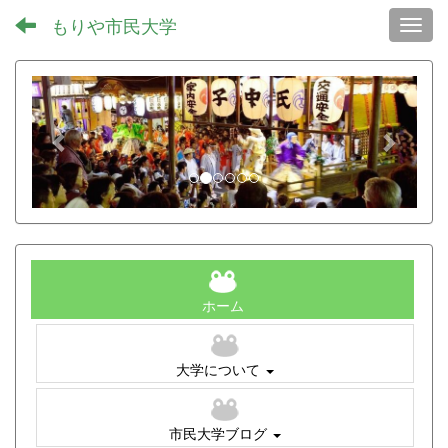
もりや市民大学
Toggl
p
n
r
e
e
x
v
t
i
o
u
s
ホーム
大学について
市民大学ブログ