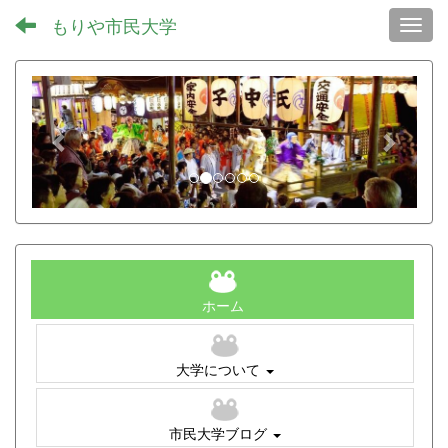
もりや市民大学
Toggl
p
n
r
e
e
x
v
t
i
o
u
s
ホーム
大学について
市民大学ブログ