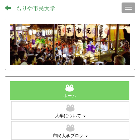
もりや市民大学
Toggl
p
n
r
e
e
x
v
t
i
o
u
s
ホーム
大学について
市民大学ブログ