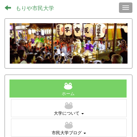
もりや市民大学
Toggl
p
n
r
e
e
x
v
t
i
o
u
s
ホーム
大学について
市民大学ブログ