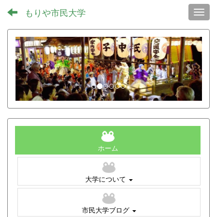
もりや市民大学
Toggl
p
n
r
e
e
x
v
t
i
o
u
s
ホーム
大学について
市民大学ブログ