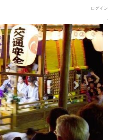
ログイン
n
e
x
t