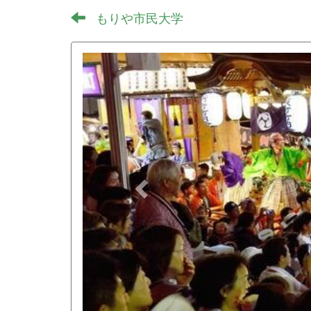
もりや市民大学
p
r
e
v
i
o
u
s