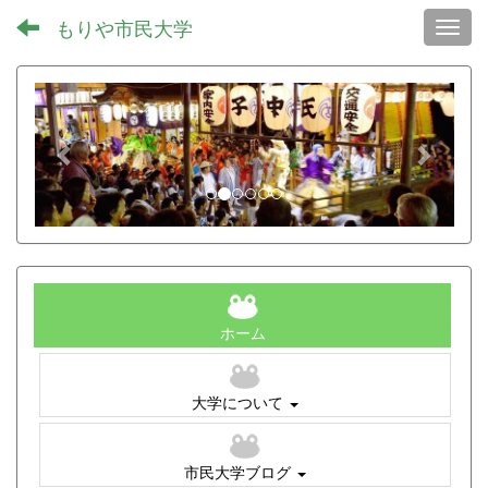
もりや市民大学
Toggl
p
n
r
e
e
x
v
t
i
o
u
s
ホーム
大学について
市民大学ブログ