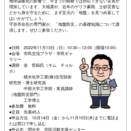
地球温暖化の影響で、今までの経験では対応できない災害が
増加しています。大地震や、近年のゲリラ豪雨、土砂災害な
どから身を守るために、まず足元の「地盤」を見つめ直して
はいかがでしょう。
守谷市在住の専門家が、「地盤防災」の基礎知識について講
演します。ぜひご参加ください。
●日時 2022年11月13日（日）10:30～12:00（開場10:00）
●会場 市民交流プラザ・市民ギャ
ラリー
●講師 金 哲鎬氏（キム チョル
ホ）
積水化学工業(株)住宅技術
研究所・博士研究員
中部大学工学部・客員講師
（地盤防災部門）
工学博士
●参加費 無料
●定員 先着45人
●申込方法 10月14日（金）から11月10日(木)までに電話ま
たは窓口で申し込む
●申込先・問合先 市民活動支援センター