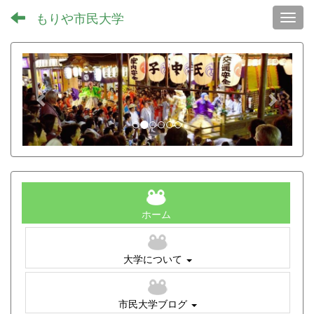
もりや市民大学
Toggl
p
n
r
e
e
x
v
t
i
o
u
s
ホーム
大学について
市民大学ブログ