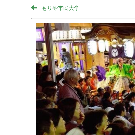
もりや市民大学
p
r
e
v
i
o
u
s