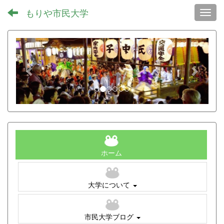
もりや市民大学
Toggl
p
n
r
e
e
x
v
t
i
o
u
s
ホーム
大学について
市民大学ブログ