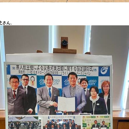
之さん
。