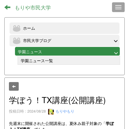
もりや市民大学
Toggl
ホーム
市民大学ブログ
学園ニュース
学園ニュース一覧
学ぼう！TX講座(公開講座)
投稿日時 : 2024/08/28
もりやもり
先週末に開催された公開講座は、夏休み親子対象の「
学ぼ
う！TX講座
」でした。